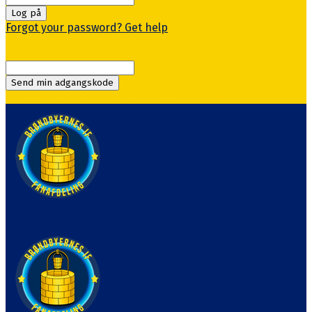
Forgot your password? Get help
Gendan adgangskode
Gendan din adgangskode
din e-mail
En adgangskode vil blive sendt til din email.