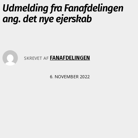
Udmelding fra Fanafdelingen
ang. det nye ejerskab
FANAFDELINGEN
SKREVET AF
6. NOVEMBER 2022
Fredag i sidste uge var en af de mest markante dage i Brøndbys
historie.
Brøndby offentliggjorde, at Jan har solgt en stor del af sine aktier
til selskabet Global Football Holding (GFH) der fremover vil være