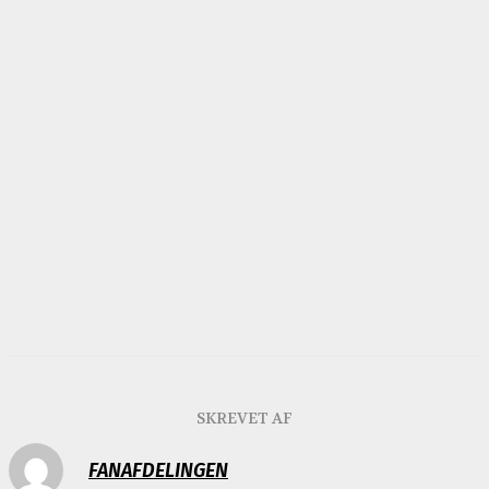
Vi skal fortsat følge de
gennemarbejdede og troværdige
planer og strategier
Januar 2022:
Anderkendelse samt rettidig omhu
– vi må og skal lære af historien
SKREVET AF
FANAFDELINGEN